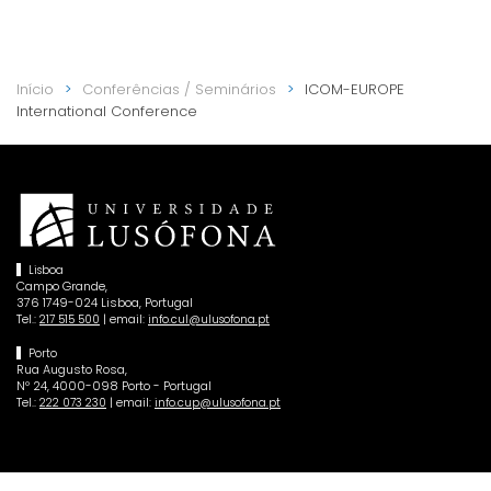
Início
Conferências / Seminários
ICOM-EUROPE
International Conference
Lisboa
Campo Grande,
376 1749-024 Lisboa, Portugal
Tel.:
| email:
217 515 500
info.cul@ulusofona.pt
Porto
Rua Augusto Rosa,
Nº 24, 4000-098 Porto - Portugal
Tel.:
| email:
222 073 230
info.cup@ulusofona.pt