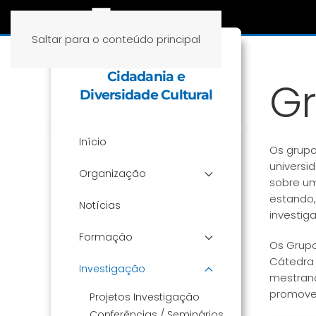
Saltar para o conteúdo principal
Cátedra Educação,
Cidadania e
Gr
Diversidade Cultural
Início
Os grupo
universi
Organização
sobre um
estando,
Notícias
investig
Formação
Os Grupo
Cátedra
Investigação
mestrand
promovem
Projetos Investigação
Conferências / Seminários