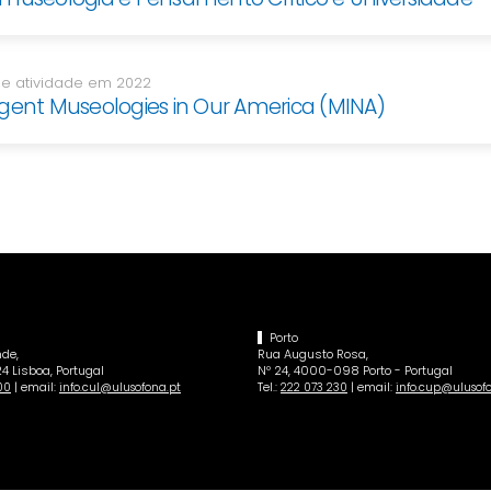
 de atividade em 2022
rgent Museologies in Our America (MINA)
Porto
de,
Rua Augusto Rosa,
4 Lisboa, Portugal
Nº 24, 4000-098 Porto - Portugal
| email:
Tel.:
| email:
00
info.cul@ulusofona.pt
222 073 230
info.cup@ulusof