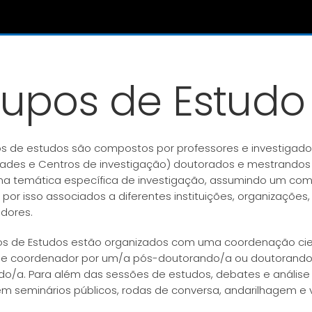
upos de Estudo
s de estudos são compostos por professores e investigador
dades e Centros de investigação) doutorados e mestrandos
a temática específica de investigação, assumindo um comp
 por isso associados a diferentes instituições, organizações,
adores.
s de Estudos estão organizados com uma coordenação cient
 e coordenador por um/a pós-doutorando/a ou doutorand
o/a. Para além das sessões de estudos, debates e análise 
 seminários públicos, rodas de conversa, andarilhagem e visi