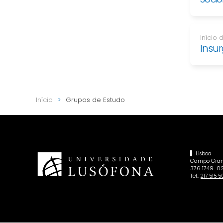
Início
Insu
Início
Grupos de Estudo
Lisboa
Campo Gran
376 1749-02
Tel.:
217 515 5