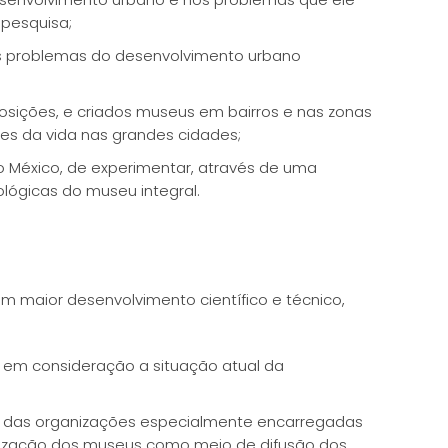
 pesquisa;
os problemas do desenvolvimento urbano
sições, e criados museus em bairros e nas zonas
tes da vida nas grandes cidades;
o México, de experimentar, através de uma
lógicas do museu integral.
 maior desenvolvimento científico e técnico,
 em consideração a situação atual da
) das organizações especialmente encarregadas
utilização dos museus como meio de difusão dos