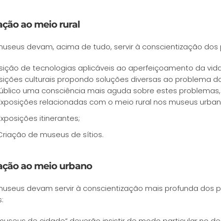
ação ao meio rural
useus devam, acima de tudo, servir à conscientização dos 
sição de tecnologias aplicáveis ao aperfeiçoamento da vi
sições culturais propondo soluções diversas ao problema do 
úblico uma consciência mais aguda sobre estes problemas, e
Exposições relacionadas com o meio rural nos museus urban
Exposições itinerantes;
Criação de museus de sítios.
ação ao meio urbano
useus devam servir à conscientização mais profunda dos 
:
museus de cidade” deverão insistir de modo particular no 