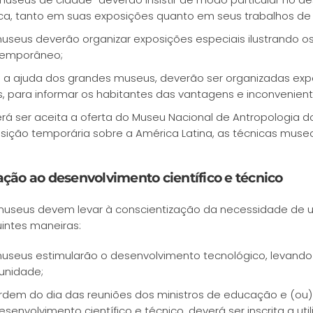
ca, tanto em suas exposições quanto em seus trabalhos de
useus deverão organizar exposições especiais ilustrando 
emporâneo;
a ajuda dos grandes museus, deverão ser organizadas expo
is, para informar os habitantes das vantagens e inconvenien
rá ser aceita a oferta do Museu Nacional de Antropologia d
sição temporária sobre a América Latina, as técnicas museo
ção ao desenvolvimento científico e técnico
useus devem levar à conscientização da necessidade de um
intes maneiras:
useus estimularão o desenvolvimento tecnológico, levando
nidade;
rdem do dia das reuniões dos ministros de educação e (ou
esenvolvimento científico e técnico, deverá ser inscrita a 