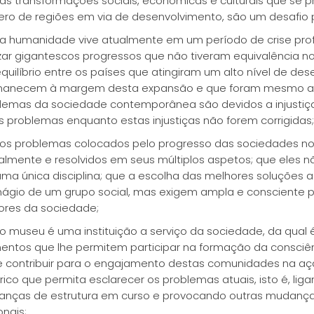
as transformações sociais, económicas e culturais que se
ro de regiões em via de desenvolvimento, são um desafio 
a humanidade vive atualmente em um período de crise profun
izar gigantescos progressos que não tiveram equivalência no
quilíbrio entre os países que atingiram um alto nível de de
anecem à margem desta expansão e que foram mesmo aban
lemas da sociedade contemporânea são devidos a injustiça
s problemas enquanto estas injustiças não forem corrigidas;
os problemas colocados pelo progresso das sociedades 
almente e resolvidos em seus múltiplos aspetos; que eles n
uma única disciplina; que a escolha das melhores soluções
ágio de um grupo social, mas exigem ampla e consciente p
ores da sociedade;
o museu é uma instituição a serviço da sociedade, da qual 
entos que lhe permitem participar na formação da consciê
 contribuir para o engajamento destas comunidades na aç
órico que permita esclarecer os problemas atuais, isto é, l
nças de estrutura em curso e provocando outras mudanças n
onais;