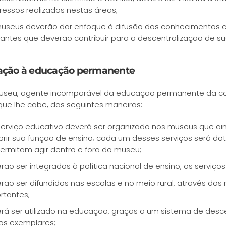
ressos realizados nestas áreas;
useus deverão dar enfoque à difusão dos conhecimentos cie
erantes que deverão contribuir para a descentralização de s
ação à educação permanente
useu, agente incomparável da educação permanente da c
que lhe cabe, das seguintes maneiras:
erviço educativo deverá ser organizado nos museus que ai
rir sua função de ensino; cada um desses serviços será d
permitam agir dentro e fora do museu;
rão ser integrados à política nacional de ensino, os serviç
rão ser difundidos nas escolas e no meio rural, através do
rtantes;
rá ser utilizado na educação, graças a um sistema de desce
os exemplares;