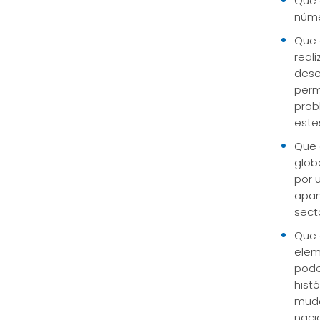
Que 
núme
Que 
real
dese
perm
prob
este
Que 
glob
por 
apan
sect
Que 
elem
pode
hist
muda
naci