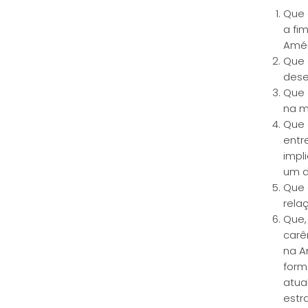
Que 
a fi
Amér
Que 
dese
Que 
na me
Que 
entr
impl
um d
Que 
rela
Que,
carê
na A
form
atua
estr