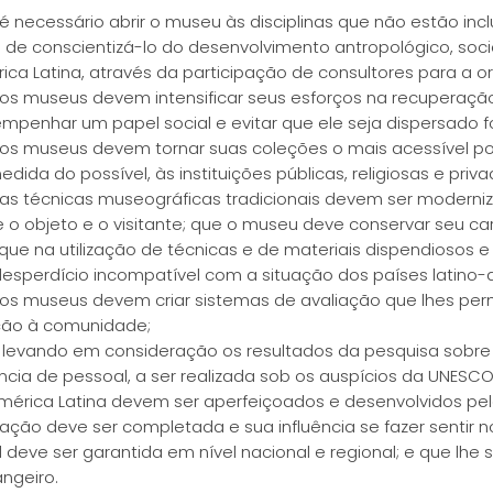
é necessário abrir o museu às disciplinas que não estão inc
m de conscientizá-lo do desenvolvimento antropológico, so
ica Latina, através da participação de consultores para a o
os museus devem intensificar seus esforços na recuperação 
mpenhar um papel social e evitar que ele seja dispersado f
os museus devem tornar suas coleções o mais acessível po
dida do possível, às instituições públicas, religiosas e priva
as técnicas museográficas tradicionais devem ser modern
e o objeto e o visitante; que o museu deve conservar seu ca
ique na utilização de técnicas e de materiais dispendiosos
esperdício incompatível com a situação dos países latino-
os museus devem criar sistemas de avaliação que lhes per
ção à comunidade;
 levando em consideração os resultados da pesquisa sobre
ncia de pessoal, a ser realizada sob os auspícios da UNESC
mérica Latina devem ser aperfeiçoados e desenvolvidos pelo
ação deve ser completada e sua influência se fazer sentir n
l deve ser garantida em nível nacional e regional; e que lh
angeiro.