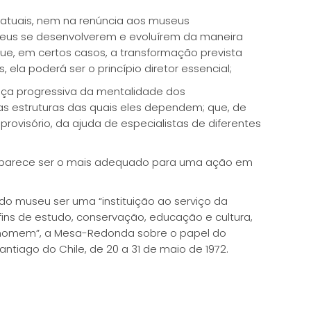
atuais, nem na renúncia aos museus
useus se desenvolverem e evoluírem da maneira
 que, em certos casos, a transformação prevista
la poderá ser o princípio diretor essencial;
ça progressiva da mentalidade dos
s estruturas das quais eles dependem; que, de
provisório, da ajuda de especialistas de diferentes
eu parece ser o mais adequado para uma ação em
do museu ser uma “instituição ao serviço da
ins de estudo, conservação, educação e cultura,
 homem”, a Mesa-Redonda sobre o papel do
tiago do Chile, de 20 a 31 de maio de 1972.