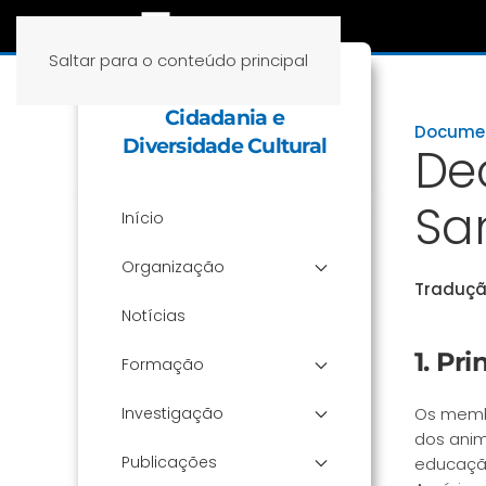
Saltar para o conteúdo principal
Cátedra Educação,
Cidadania e
Documen
Diversidade Cultural
De
San
Início
Organização
Tradução
Notícias
1. Pr
Formação
Investigação
Os membr
dos anim
Publicações
educação