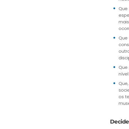
Que 
espe
mais
ocor
Que 
cons
outr
disci
Que 
níve
Que,
soci
os t
muse
Decide