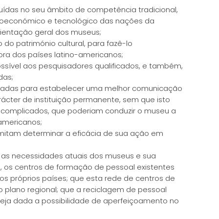
luídas no seu âmbito de competência tradicional,
cioeconómico e tecnológico das nações da
rientação geral dos museus;
do património cultural, para fazê-lo
ora dos países latino-americanos;
ssível aos pesquisadores qualificados, e também,
das;
izadas para estabelecer uma melhor comunicação
rácter de instituição permanente, sem que isto
 e complicados, que poderiam conduzir o museu a
americanos;
mitam determinar a eficácia de sua ação em
 as necessidades atuais dos museus e sua
O, os centros de formação de pessoal existentes
s próprios países; que esta rede de centros de
o plano regional; que a reciclagem de pessoal
e seja dada a possibilidade de aperfeiçoamento no