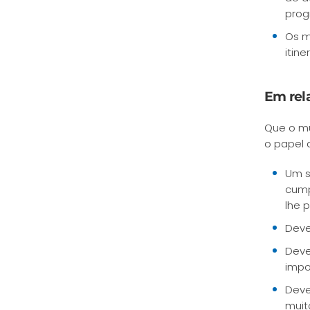
prog
Os m
itin
Em rel
Que o m
o papel 
Um s
cump
lhe 
Deve
Deve
impo
Deve
muit