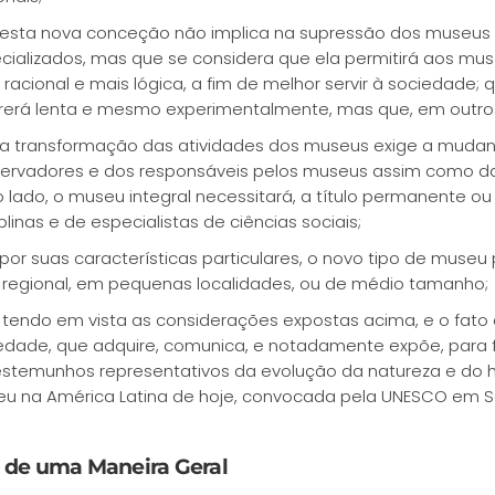
esta nova conceção não implica na supressão dos museus 
cializados, mas que se considera que ela permitirá aos m
 racional e mais lógica, a fim de melhor servir à sociedade;
rerá lenta e mesmo experimentalmente, mas que, em outros, e
a transformação das atividades dos museus exige a mudan
ervadores e dos responsáveis pelos museus assim como da
o lado, o museu integral necessitará, a título permanente ou 
plinas e de especialistas de ciências sociais;
por suas características particulares, o novo tipo de mus
l regional, em pequenas localidades, ou de médio tamanho;
 tendo em vista as considerações expostas acima, e o fato 
edade, que adquire, comunica, e notadamente expõe, para f
estemunhos representativos da evolução da natureza e do
u na América Latina de hoje, convocada pela UNESCO em San
 de uma Maneira Geral