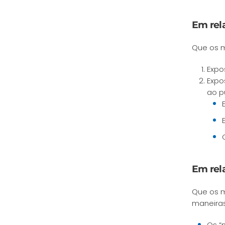
Em rel
Que os m
Expo
Expo
ao p
Em rel
Que os m
maneiras
Os “