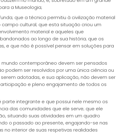
 produzem no mundo, e, sobretudo em um grande
para a Museologia;
da; que a técnica permitiu à civilização material
 campo cultural; que esta situação criou um
senvolvimento material e aqueles que
donados ao longo de sua história; que os
s, e que não é possível pensar em soluções para
no mundo contemporâneo devem ser pensados
ão podem ser resolvidos por uma única ciência ou
 a serem adotadas, e sua aplicação, não devem ser
articipação e pleno engajamento de todos os
é parte integrante e que possui nele mesmo os
ncia das comunidades que ele serve; que ele
ão, situando suas atividades em um quadro
igando o passado ao presente, engajando-se nas
o interior de suas respetivas realidades