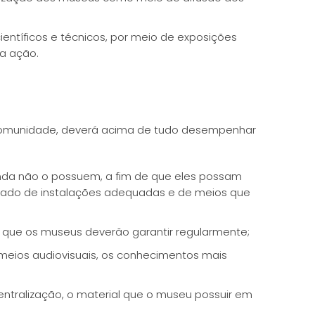
ntíficos e técnicos, por meio de exposições
ua ação.
omunidade, deverá acima de tudo desempenhar
nda não o possuem, a fim de que eles possam
otado de instalações adequadas e de meios que
os que os museus deverão garantir regularmente;
s meios audiovisuais, os conhecimentos mais
ntralização, o material que o museu possuir em