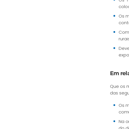
colo
Os m
cont
Com 
rura
Deve
expo
Em rela
Que os m
das segu
Os m
comu
Na o
do d